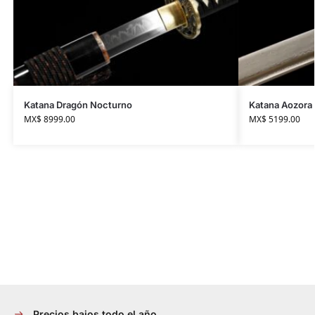
Katana Dragón Nocturno
Katana Aozora 
MX$
8999.00
MX$
5199.00
Precios bajos todo el año