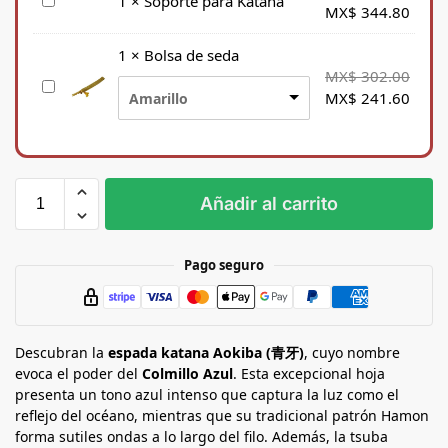
S
1
×
Soporte para Katana
MX$
344.80
o
p
1
×
Bolsa de seda
o
MX$
302.00
B
r
MX$
241.60
Amarillo
o
t
l
e
s
p
a
a
d
r
Añadir al carrito
e
a
s
K
e
a
Pago seguro
d
t
a
a
n
Descubran la
a
espada katana Aokiba (青牙)
, cuyo nombre
evoca el poder del
Colmillo Azul
. Esta excepcional hoja
presenta un tono azul intenso que captura la luz como el
reflejo del océano, mientras que su tradicional patrón Hamon
forma sutiles ondas a lo largo del filo. Además, la tsuba