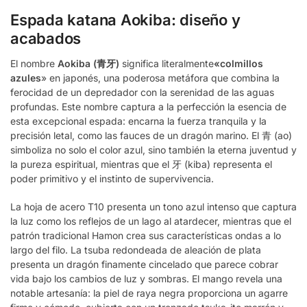
Espada katana Aokiba: diseño y
acabados
El nombre
Aokiba (青牙)
significa literalmente
«colmillos
azules
» en japonés, una poderosa metáfora que combina la
ferocidad de un depredador con la serenidad de las aguas
profundas. Este nombre captura a la perfección la esencia de
esta excepcional espada: encarna la fuerza tranquila y la
precisión letal, como las fauces de un dragón marino. El 青 (ao)
simboliza no solo el color azul, sino también la eterna juventud y
la pureza espiritual, mientras que el 牙 (kiba) representa el
poder primitivo y el instinto de supervivencia.
La hoja de acero T10 presenta un tono azul intenso que captura
la luz como los reflejos de un lago al atardecer, mientras que el
patrón tradicional Hamon crea sus características ondas a lo
largo del filo. La tsuba redondeada de aleación de plata
presenta un dragón finamente cincelado que parece cobrar
vida bajo los cambios de luz y sombras. El mango revela una
notable artesanía: la piel de raya negra proporciona un agarre