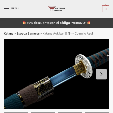
MENU
0
10% descuento
con el código "VERANO"
Katana
»
Espada Samurai
»
Katana Aokiba (青牙) – Colmillo Azul