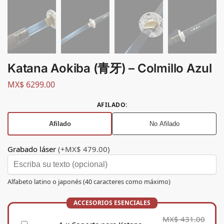
Katana Aokiba (青牙) – Colmillo Azul
MX$
6299.00
AFILADO
:
Afilado
No Afilado
Grabado láser
(+MX$ 479.00)
Alfabeto latino o japonés (40 caracteres como máximo)
MX$
431.00