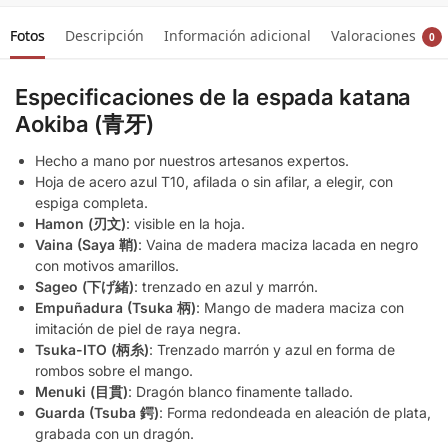
Fotos
Descripción
Información adicional
Valoraciones
0
Especificaciones de la espada katana
Aokiba (青牙)
Hecho a mano por nuestros artesanos expertos.
Hoja de acero azul T10, afilada o sin afilar, a elegir, con
espiga completa.
Hamon (刃文)
: visible en la hoja.
Vaina (Saya 鞘)
: Vaina de madera maciza lacada en negro
con motivos amarillos.
Sageo (下げ緒)
: trenzado en azul y marrón.
Empuñadura (Tsuka 柄)
: Mango de madera maciza con
imitación de piel de raya negra.
Tsuka-ITO (柄糸)
: Trenzado marrón y azul en forma de
rombos sobre el mango.
Menuki (目貫)
: Dragón blanco finamente tallado.
Guarda (Tsuba 鍔)
: Forma redondeada en aleación de plata,
grabada con un dragón.