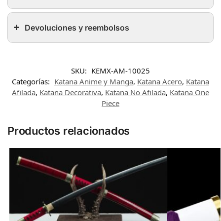
Devoluciones y reembolsos
SKU:
KEMX-AM-10025
Categorías:
Katana Anime y Manga
,
Katana Acero
,
Katana
Afilada
,
Katana Decorativa
,
Katana No Afilada
,
Katana One
Piece
Productos relacionados