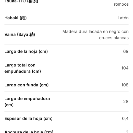
Tsuka-ITO (柄糸)
rombos
Habaki (鎺)
Latón
Madera dura lacada en negro con
Vaina (Saya 鞘)
cruces blancas
Largo de la hoja (cm)
69
Largo total con
104
empuñadura (cm)
Largo con funda (cm)
108
Largo de empuñadura
28
(cm)
Espesor de la hoja (cm)
0,4
Anchura de la hoja (cm)
3