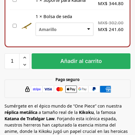
S
1
×
Soporte para Katana
MX$
344.80
o
p
1
×
Bolsa de seda
o
MX$
302.00
B
r
MX$
241.60
Amarillo
o
t
l
e
s
p
a
a
d
r
Añadir al carrito
e
a
s
K
e
a
Pago seguro
d
t
a
a
n
Sumérgete en el épico mundo de “One Piece” con nuestra
a
réplica metálica
a tamaño real de la
Kikoku
, la famosa
Katana de Trafalgar Law
. Forjando esta icónica espada,
nuestros herreros han capturado la esencia misma del
anime, donde la Kikoku jugó un papel crucial en las heroicas