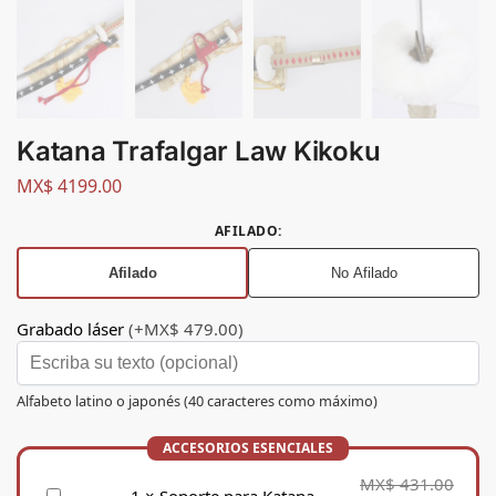
Katana Trafalgar Law Kikoku
MX$
4199.00
AFILADO
:
Afilado
No Afilado
Grabado láser
(+MX$ 479.00)
Alfabeto latino o japonés (40 caracteres como máximo)
MX$
431.00