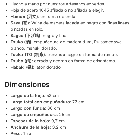
Hecho a mano por nuestros artesanos expertos.
Hoja de acero 1045 afilada o no afilada a elegir.
Hamon (刃文)
: en forma de onda.
Saya (鞘)
: Vaina de madera lacada en negro con finas líneas
pintadas en rojo.
Sageo (下げ緒)
: negro y fino.
Tsuka (柄)
: empuñadura de madera dura, Pu samegawa
blanco, menuki dorado.
Tsuka-ITO (柄糸)
: trenzado negro en forma de rombo.
Tsuba (鍔)
: dorada y negran en forma de crisantemo.
Habaki (鎺)
: latón dorado.
Dimensiones
Largo de la hoja
: 52 cm
Largo total con empuñadura
: 77 cm
Largo con funda
: 80 cm
Largo de empuñadura
: 25 cm
Espesor de la hoja
: 0,7 cm
Anchura de la hoja
: 3,2 cm
Peso
: 1 kg