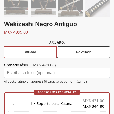
Wakizashi Negro Antiguo
MX$
4999.00
AFILADO
:
Afilado
No Afilado
Grabado láser
(+MX$ 479.00)
Alfabeto latino o japonés (40 caracteres como máximo)
MX$
431.00
S
1
×
Soporte para Katana
MX$
344.80
o