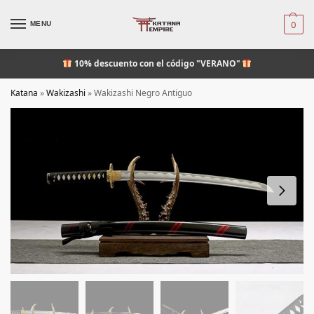
MENU
0
10% descuento
con el código "VERANO"
Katana
»
Wakizashi
»
Wakizashi Negro Antiguo