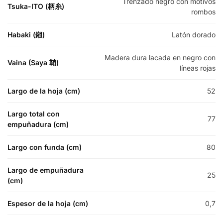
Trenzado negro con motivos
Tsuka-ITO (柄糸)
rombos
Habaki (鎺)
Latón dorado
Madera dura lacada en negro con
Vaina (Saya 鞘)
líneas rojas
Largo de la hoja (cm)
52
Largo total con
77
empuñadura (cm)
Largo con funda (cm)
80
Largo de empuñadura
25
(cm)
Espesor de la hoja (cm)
0,7