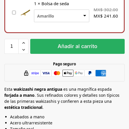
p
1
×
Bolsa de seda
o
MX$
302.00
B
r
MX$
241.60
Amarillo
o
t
l
e
s
p
a
a
d
r
Añadir al carrito
e
a
s
K
e
a
Pago seguro
d
t
a
a
n
Esta
a
wakizashi negra antigua
es una magnífica espada
forjada a mano
. Sus refinados colores y detalles son típicos
de las primeras wakizashis y confieren a esta pieza una
estética tradicional
.
Acabados a mano
Acero ultrarresistente
Tamaño real