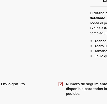
d
t
a
a
n
El
diseño
d
detallado
.
a
rodea el p
Exhibe es
como equi
Acabad
Acero u
Tamaño
Envío g
Envío gratuito
Número de seguimient
disponible para todos l
pedidos