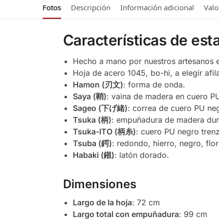
Fotos
Descripción
Información adicional
Valo
Características de est
Hecho a mano por nuestros artesanos 
Hoja de acero 1045, bo-hi, a elegir afil
Hamon (刃文)
: forma de onda.
Saya (鞘)
: vaina de madera en cuero P
Sageo (下げ緒)
: correa de cuero PU ne
Tsuka (柄)
: empuñadura de madera du
Tsuka-ITO (柄糸)
: cuero PU negro tre
Tsuba (鍔)
: redondo, hierro, negro, flor
Habaki (鎺)
: latón dorado.
Dimensiones
Largo de la hoja
: 72 cm
Largo total con empuñadura
: 99 cm