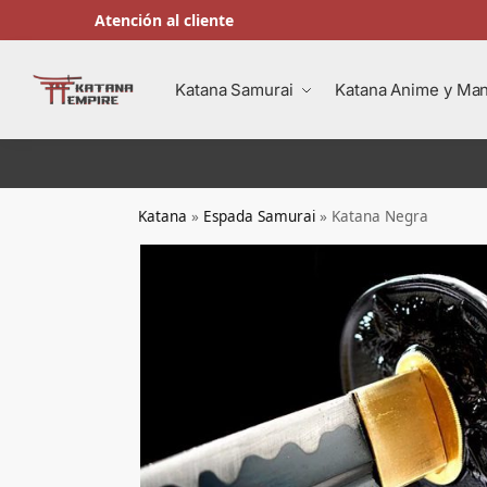
Atención al cliente
Buscar en
Katana Samurai
Katana Anime y Ma
Katana
»
Espada Samurai
»
Katana Negra