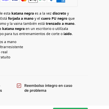
e esta
katana negra
es a la vez
discreto
y
 Está
forjada a mano
y el
cuero PU negro
que
omo y la vaina también está
trenzado a mano
.
ta
katana negra
en un escritorio o utilízala
po para tus entrenamientos de corte o
iaido
.
os a mano
ltrarresistente
 real
ratuito
o
Reembolso íntegro en caso
os
de problema