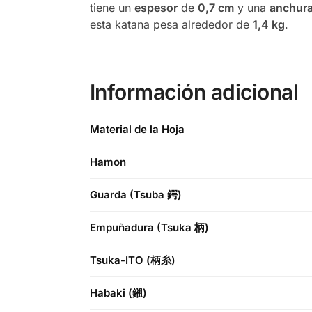
tiene un
espesor
de
0,7 cm
y una
anchur
esta katana pesa alrededor de
1,4 kg
.
Información adicional
Material de la Hoja
Hamon
Guarda (Tsuba 鍔)
Empuñadura (Tsuka 柄)
Tsuka-ITO (柄糸)
Habaki (鎺)