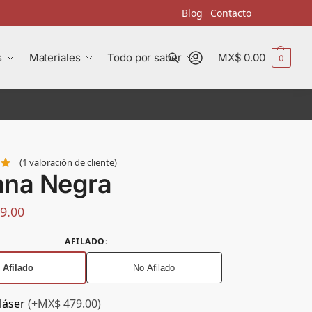
Blog
Contacto
s
Materiales
Todo por saber
MX$
0.00
0
Buscar
(
1
valoración de cliente)
ana Negra
9.00
AFILADO
:
Afilado
No Afilado
láser
(+MX$ 479.00)