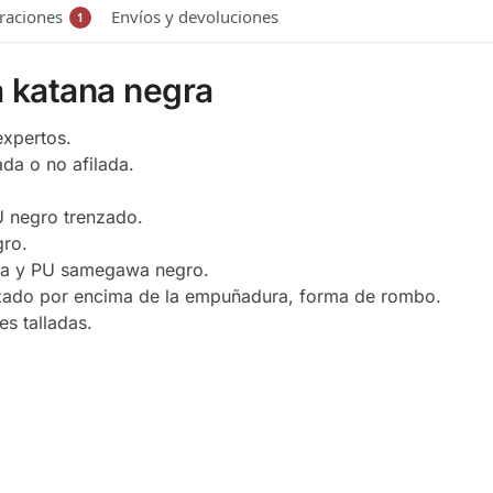
raciones
Envíos y devoluciones
1
a katana negra
expertos.
ada o no afilada.
U negro trenzado.
gro.
ra y PU samegawa negro.
nzado por encima de la empuñadura, forma de rombo.
es talladas.