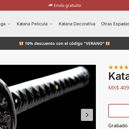
Envío gratuito
nga
Katana Película
Katana Decorativa
Otras Espada
10% descuento
con el código "VERANO"
Kat
MX$
409
Grabado 