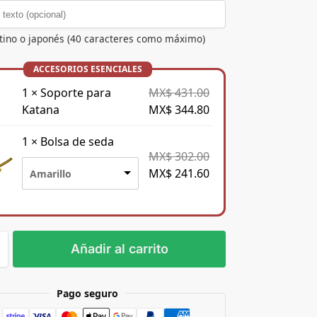
atino o japonés (40 caracteres como máximo)
1
×
Soporte para
MX$
431.00
Katana
MX$
344.80
1
×
Bolsa de seda
MX$
302.00
MX$
241.60
Amarillo
Añadir al carrito
Pago seguro