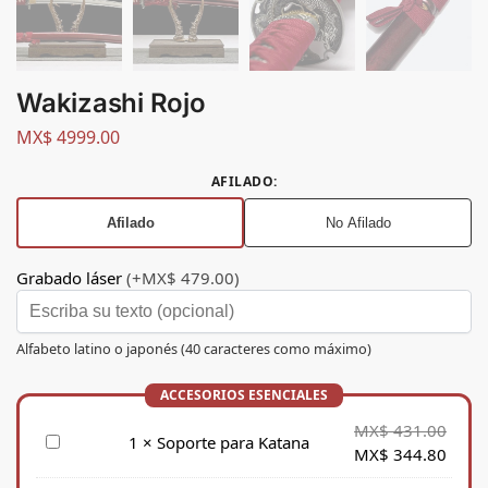
Wakizashi Rojo
MX$
4999.00
AFILADO
:
Afilado
No Afilado
Grabado láser
(+MX$ 479.00)
Alfabeto latino o japonés (40 caracteres como máximo)
MX$
431.00
S
1
×
Soporte para Katana
MX$
344.80
o