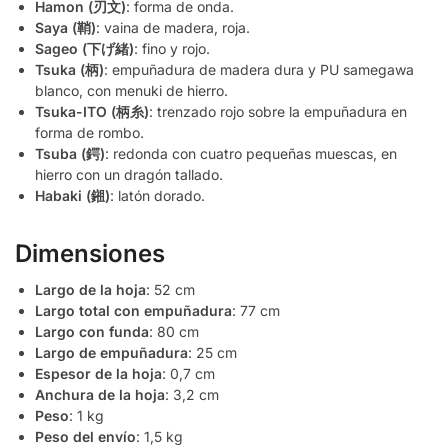
Hamon (刃文)
: forma de onda.
Saya (鞘)
: vaina de madera, roja.
Sageo (下げ緒)
: fino y rojo.
Tsuka (柄)
: empuñadura de madera dura y PU samegawa
blanco, con menuki de hierro.
Tsuka-ITO (柄糸)
: trenzado rojo sobre la empuñadura en
forma de rombo.
Tsuba (鍔)
: redonda con cuatro pequeñas muescas, en
hierro con un dragón tallado.
Habaki (鎺)
: latón dorado.
Dimensiones
Largo de la hoja
: 52 cm
Largo total con empuñadura
: 77 cm
Largo con funda
: 80 cm
Largo de empuñadura
: 25 cm
Espesor de la hoja
: 0,7 cm
Anchura de la hoja
: 3,2 cm
Peso
: 1 kg
Peso del envío
: 1,5 kg