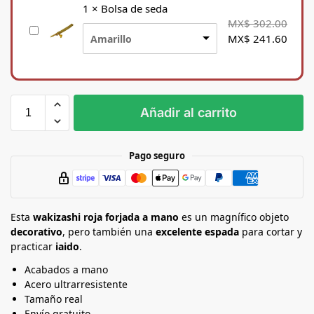
p
1
×
Bolsa de seda
o
MX$
302.00
B
r
MX$
241.60
Amarillo
o
t
l
e
s
p
a
a
d
r
Añadir al carrito
e
a
s
K
e
a
Pago seguro
d
t
a
a
n
Esta
a
wakizashi roja forjada a mano
es un magnífico objeto
decorativo
, pero también una
excelente espada
para cortar y
practicar
iaido
.
Acabados a mano
Acero ultrarresistente
Tamaño real
Envío gratuito