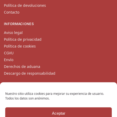
Política de devoluciones
Contacto
INFORMACIONES
Aviso legal
Política de privacidad
Política de cookies
CGVU
Envío
Derechos de aduana
Descargo de responsabilidad
CONTACTO
Nuestro equipo de atención al cliente está disponible de
Nuestro sitio utiliza cookies para mejorar su experiencia de usuario.
Todos los datos son anónimos.
lunes a viernes en
contacto@katanaempire.mx
, en nuestra
página de contacto
, o por teléfono en el +33 6 10 14 34 64.
Aceptar
Copyright © 2024 KatanaEmpire.mx