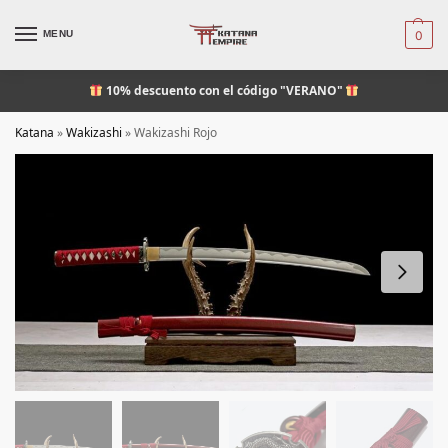
MENU
0
10% descuento
con el código "VERANO"
Katana
»
Wakizashi
»
Wakizashi Rojo