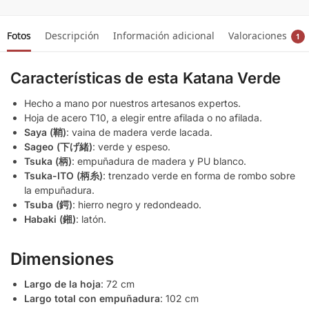
Fotos
Descripción
Información adicional
Valoraciones
1
Características de esta Katana Verde
Hecho a mano por nuestros artesanos expertos.
Hoja de acero T10, a elegir entre afilada o no afilada.
Saya (鞘)
: vaina de madera verde lacada.
Sageo (下げ緒)
: verde y espeso.
Tsuka (柄)
: empuñadura de madera y PU blanco.
Tsuka-ITO (柄糸)
: trenzado verde en forma de rombo sobre
la empuñadura.
Tsuba (鍔)
: hierro negro y redondeado.
Habaki (鎺)
: latón.
Dimensiones
Largo de la hoja
: 72 cm
Largo total con empuñadura
: 102 cm