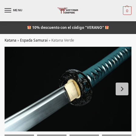
MENU
0
10% descuento
con el código "VERANO"
Katana
»
Espada Samurai
»
Katana Verde