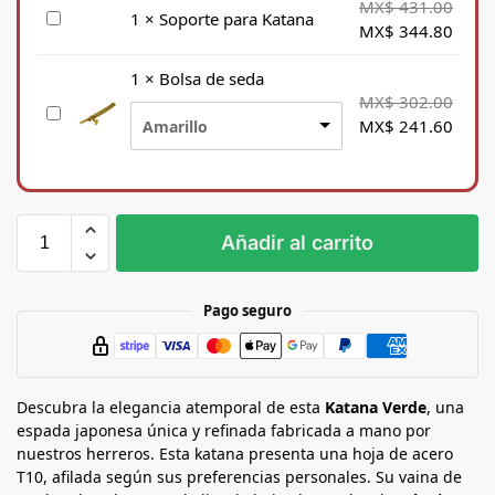
MX$
431.00
S
1
×
Soporte para Katana
MX$
344.80
o
p
1
×
Bolsa de seda
o
MX$
302.00
B
r
MX$
241.60
Amarillo
o
t
l
e
s
p
a
a
d
r
Añadir al carrito
e
a
s
K
e
a
Pago seguro
d
t
a
a
n
Descubra la elegancia atemporal de esta
a
Katana Verde
, una
espada japonesa única y refinada fabricada a mano por
nuestros herreros. Esta katana presenta una hoja de acero
T10, afilada según sus preferencias personales. Su vaina de