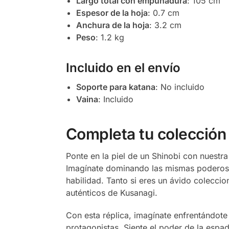
Largo total con empuñadura
: 105 cm
Espesor de la hoja
: 0.7 cm
Anchura de la hoja
: 3.2 cm
Peso
: 1.2 kg
Incluido en el envío
Soporte para katana
: No incluido
Vaina
: Incluido
Completa tu colección
Ponte en la piel de un Shinobi con nuestra
Imagínate dominando las mismas poderosa
habilidad. Tanto si eres un ávido coleccio
auténticos de Kusanagi.
Con esta réplica, imagínate enfrentándote
protagonistas. Siente el poder de la esp