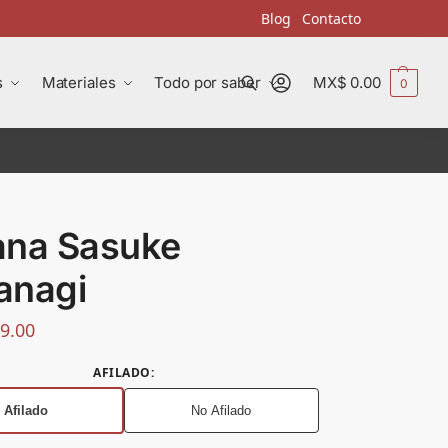
Blog
Contacto
s
Materiales
Todo por saber
MX$
0.00
0
Buscar
ana Sasuke
anagi
9.00
AFILADO
:
Afilado
No Afilado