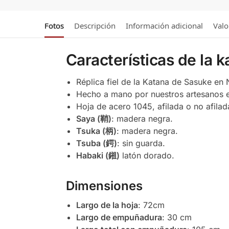
Fotos
Descripción
Información adicional
Valo
Características de la 
Réplica fiel de la Katana de Sasuke en 
Hecho a mano por nuestros artesanos 
Hoja de acero 1045, afilada o no afilad
Saya (鞘)
: madera negra.
Tsuka (柄)
: madera negra.
Tsuba (鍔)
: sin guarda.
Habaki (鎺)
latón dorado.
Dimensiones
Largo de la hoja
: 72cm
Largo de empuñadura
: 30 cm