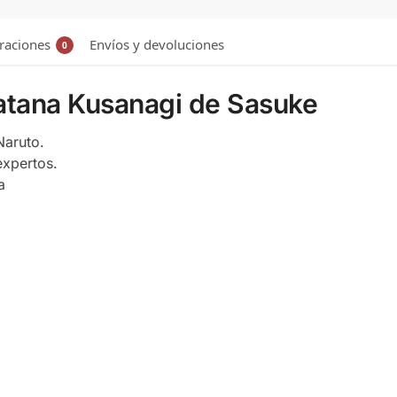
raciones
Envíos y devoluciones
0
katana Kusanagi de Sasuke
Naruto.
expertos.
a