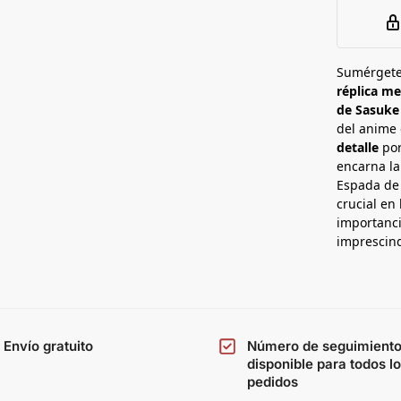
e
a
d
t
a
a
n
Sumérgete
réplica me
a
de Sasuke
del anime 
detalle
por
encarna la
Espada de
crucial en
importanci
imprescin
Envío gratuito
Número de seguimient
disponible para todos l
pedidos