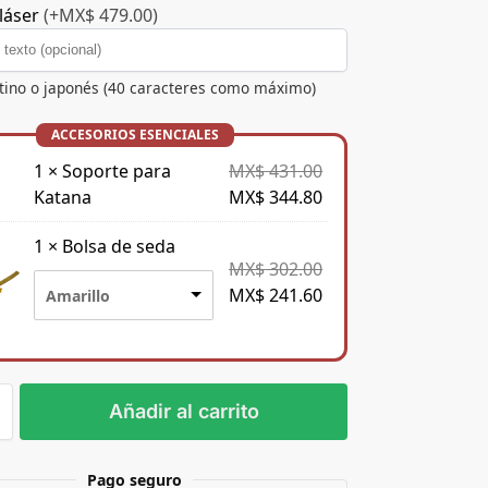
láser
(+MX$ 479.00)
atino o japonés (40 caracteres como máximo)
1
×
Soporte para
MX$
431.00
Katana
MX$
344.80
1
×
Bolsa de seda
MX$
302.00
MX$
241.60
Amarillo
Añadir al carrito
Pago seguro