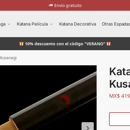
Envío gratuito
nga
Katana Película
Katana Decorativa
Otras Espada
10% descuento
con el código "VERANO"
 Kusanagi
Kat
Kus
MX$
419