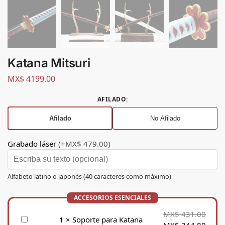
Katana Mitsuri
MX$
4199.00
AFILADO
:
Afilado
No Afilado
Grabado láser
(+MX$ 479.00)
Alfabeto latino o japonés (40 caracteres como máximo)
MX$
431.00
S
1
×
Soporte para Katana