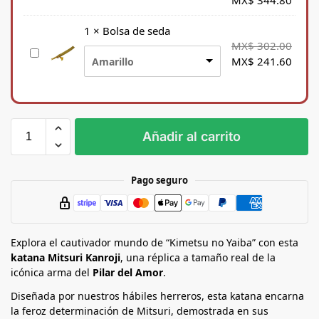
MX$
344.80
o
p
1
×
Bolsa de seda
o
MX$
302.00
B
r
MX$
241.60
Amarillo
o
t
l
e
s
p
a
a
d
r
Añadir al carrito
e
a
s
K
e
a
Pago seguro
d
t
a
a
n
Explora el cautivador mundo de “Kimetsu no Yaiba” con esta
a
katana Mitsuri Kanroji
, una réplica a tamaño real de la
icónica arma del
Pilar del Amor
.
Diseñada por nuestros hábiles herreros, esta katana encarna
la feroz determinación de Mitsuri, demostrada en sus