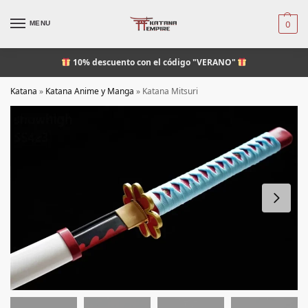
MENU
0
10% descuento
con el código "VERANO"
Katana
»
Katana Anime y Manga
»
Katana Mitsuri