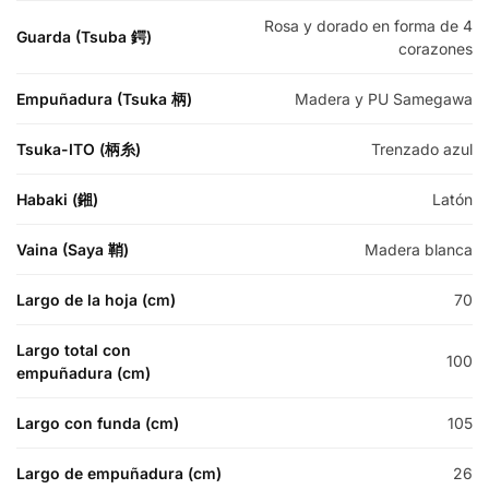
Rosa y dorado en forma de 4
Guarda (Tsuba 鍔)
corazones
Empuñadura (Tsuka 柄)
Madera y PU Samegawa
Tsuka-ITO (柄糸)
Trenzado azul
Habaki (鎺)
Latón
Vaina (Saya 鞘)
Madera blanca
Largo de la hoja (cm)
70
Largo total con
100
empuñadura (cm)
Largo con funda (cm)
105
Largo de empuñadura (cm)
26