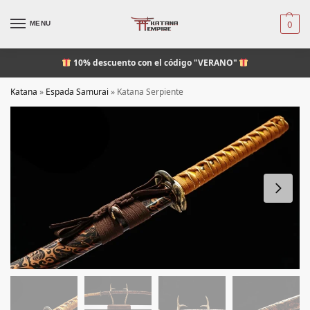
MENU
0
10% descuento
con el código "VERANO"
Katana
»
Espada Samurai
»
Katana Serpiente