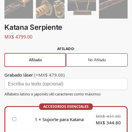
Katana Serpiente
MX$
4799.00
AFILADO
:
Afilado
No Afilado
Grabado láser
(+MX$ 479.00)
Alfabeto latino o japonés (40 caracteres como máximo)
MX$
431.00
S
1
×
Soporte para Katana
MX$
344.80
o