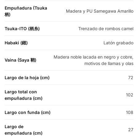
Empuñadura (Tsuka
Madera y PU Samegawa Amarillo
柄)
Tsuka-ITO (柄糸)
Trenzado de rombos camel
Habaki (鎺)
Latón grabado
Madera noble lacada en negro y cobre,
Vaina (Saya 鞘)
motivos de llamas y olas
Largo de la hoja (cm)
72
Largo total con
102
empuñadura (cm)
Largo con funda (cm)
108
Largo de
27
empuñadura (cm)