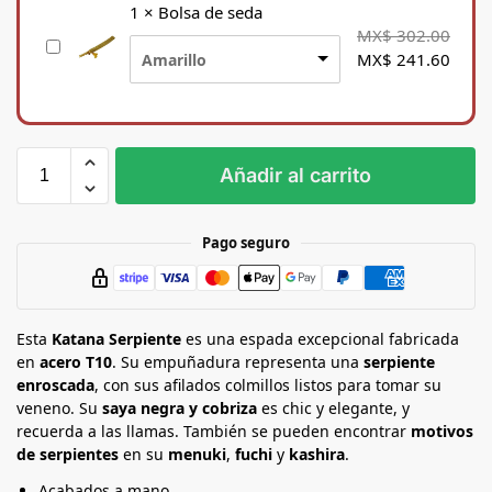
p
1
×
Bolsa de seda
o
MX$
302.00
B
r
MX$
241.60
Amarillo
o
t
l
e
s
p
a
a
d
r
Añadir al carrito
e
a
s
K
e
a
Pago seguro
d
t
a
a
n
Esta
a
Katana Serpiente
es una espada excepcional fabricada
en
acero T10
. Su empuñadura representa una
serpiente
enroscada
, con sus afilados colmillos listos para tomar su
veneno. Su
saya negra y cobriza
es chic y elegante, y
recuerda a las llamas. También se pueden encontrar
motivos
de serpientes
en su
menuki
,
fuchi
y
kashira
.
Acabados a mano