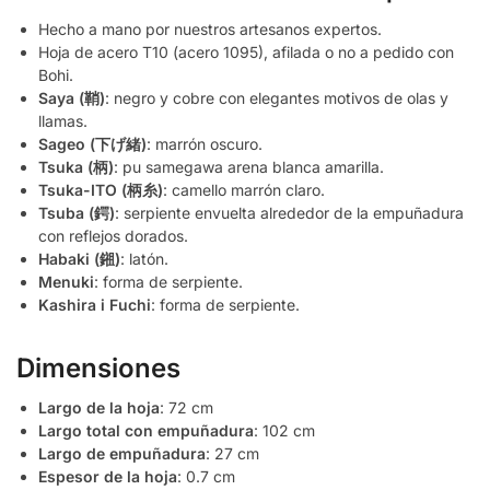
Hecho a mano por nuestros artesanos expertos.
Hoja de acero T10 (acero 1095), afilada o no a pedido con
Bohi.
Saya (鞘)
: negro y cobre con elegantes motivos de olas y
llamas.
Sageo (下げ緒)
: marrón oscuro.
Tsuka (柄)
: pu samegawa arena blanca amarilla.
Tsuka-ITO (柄糸)
: camello marrón claro.
Tsuba (鍔)
: serpiente envuelta alrededor de la empuñadura
con reflejos dorados.
Habaki (鎺)
: latón.
Menuki
: forma de serpiente.
Kashira i Fuchi
: forma de serpiente.
Dimensiones
Largo de la hoja
: 72 cm
Largo total con empuñadura
: 102 cm
Largo de empuñadura
: 27 cm
Espesor de la hoja
: 0.7 cm