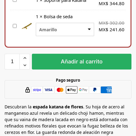
S
1
×
Soporte para Katana
MX$
344.80
o
p
1
×
Bolsa de seda
o
MX$
302.00
B
r
MX$
241.60
Amarillo
o
t
l
e
s
p
a
a
d
r
Añadir al carrito
e
a
s
K
e
a
Pago seguro
d
t
a
a
n
Descubran la
a
espada katana de flores
. Su hoja de acero al
manganeso azul revela un delicado choji hamon, mientras
que su vaina de madera lacada en negro está adornada con
refinados motivos florales que evocan la fugaz belleza de los
cerezos en flor. La guarda redonda de aleación negra