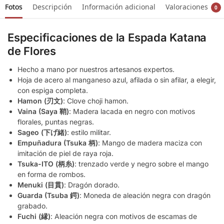
Fotos
Descripción
Información adicional
Valoraciones
0
Especificaciones de la Espada Katana
de Flores
Hecho a mano por nuestros artesanos expertos.
Hoja de acero al manganeso azul, afilada o sin afilar, a elegir,
con espiga completa.
Hamon (刃文)
: Clove choji hamon.
Vaina (Saya 鞘)
: Madera lacada en negro con motivos
florales, puntas negras.
Sageo (下げ緒)
: estilo militar.
Empuñadura (Tsuka 柄)
: Mango de madera maciza con
imitación de piel de raya roja.
Tsuka-ITO (柄糸)
: trenzado verde y negro sobre el mango
en forma de rombos.
Menuki (目貫)
: Dragón dorado.
Guarda (Tsuba 鍔)
: Moneda de aleación negra con dragón
grabado.
Fuchi (縁)
: Aleación negra con motivos de escamas de