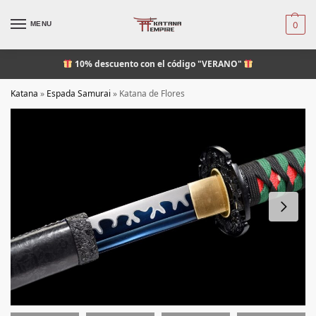
MENU
0
10% descuento
con el código "VERANO"
Katana
»
Espada Samurai
»
Katana de Flores