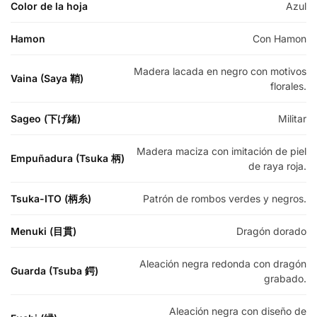
Color de la hoja
Azul
Hamon
Con Hamon
Madera lacada en negro con motivos
Vaina (Saya 鞘)
florales.
Sageo (下げ緒)
Militar
Madera maciza con imitación de piel
Empuñadura (Tsuka 柄)
de raya roja.
Tsuka-ITO (柄糸)
Patrón de rombos verdes y negros.
Menuki (目貫)
Dragón dorado
Aleación negra redonda con dragón
Guarda (Tsuba 鍔)
grabado.
Aleación negra con diseño de