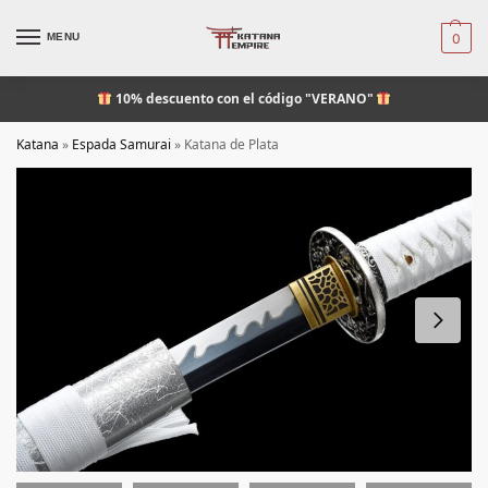
MENU
0
10% descuento
con el código "VERANO"
Katana
»
Espada Samurai
»
Katana de Plata