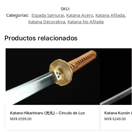
SKU:
Categorías:
Espada Samurai
,
Katana Acero
,
Katana Afilada
,
Katana Decorativa
,
Katana No Afilada
Productos relacionados
Katana Hikarimaru (光丸) – Círculo de Luz
Katana Kuroin 
MX$
6599.00
MX$
6249.00