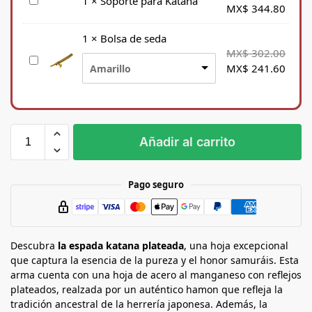
S
1
×
Soporte para Katana
MX$
344.80
o
p
1
×
Bolsa de seda
o
MX$
302.00
B
r
MX$
241.60
Amarillo
o
t
l
e
s
p
a
a
d
r
Añadir al carrito
e
a
s
K
e
a
Pago seguro
d
t
a
a
n
Descubra
a
la espada katana plateada
, una hoja excepcional
que captura la esencia de la pureza y el honor samuráis. Esta
arma cuenta con una hoja de acero al manganeso con reflejos
plateados, realzada por un auténtico hamon que refleja la
tradición ancestral de la herrería japonesa. Además, la