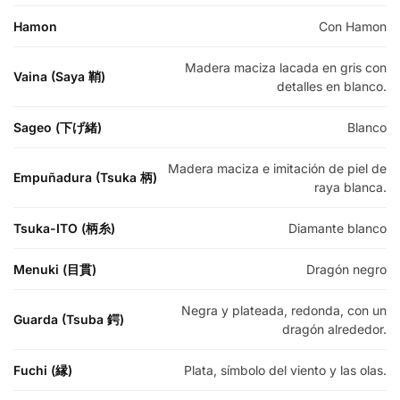
Hamon
Con Hamon
Madera maciza lacada en gris con
Vaina (Saya 鞘)
detalles en blanco.
Sageo (下げ緒)
Blanco
Madera maciza e imitación de piel de
Empuñadura (Tsuka 柄)
raya blanca.
Tsuka-ITO (柄糸)
Diamante blanco
Menuki (目貫)
Dragón negro
Negra y plateada, redonda, con un
Guarda (Tsuba 鍔)
dragón alrededor.
Fuchi (縁)
Plata, símbolo del viento y las olas.