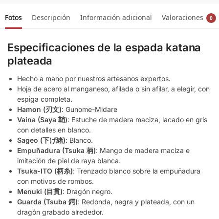
Fotos
Descripción
Información adicional
Valoraciones
0
Especificaciones de la espada katana
plateada
Hecho a mano por nuestros artesanos expertos.
Hoja de acero al manganeso, afilada o sin afilar, a elegir, con
espiga completa.
Hamon (刃文)
: Gunome-Midare
Vaina (Saya 鞘)
: Estuche de madera maciza, lacado en gris
con detalles en blanco.
Sageo (下げ緒)
: Blanco.
Empuñadura (Tsuka 柄)
: Mango de madera maciza e
imitación de piel de raya blanca.
Tsuka-ITO (柄糸)
: Trenzado blanco sobre la empuñadura
con motivos de rombos.
Menuki (目貫)
: Dragón negro.
Guarda (Tsuba 鍔)
: Redonda, negra y plateada, con un
dragón grabado alrededor.