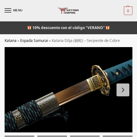
MENU
0
10% descuento
con el código "VERANO"
Katana
»
Espada Samurai
»
Katana Dōja (銅蛇) – Serpiente de Cobre