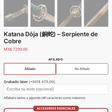
Katana Dōja (銅蛇) – Serpiente de
Cobre
MX$
7299.00
AFILADO
:
Afilado
No Afilado
Grabado láser
(+MX$ 479.00)
Alfabeto latino o japonés (40 caracteres como máximo)