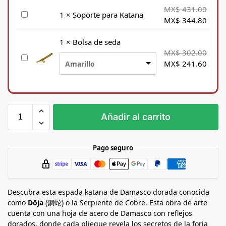
MX$
431.00
S
1
×
Soporte para Katana
MX$
344.80
o
p
1
×
Bolsa de seda
o
MX$
302.00
B
r
MX$
241.60
Amarillo
o
t
l
e
s
p
a
a
d
r
Añadir al carrito
e
a
s
K
e
a
Pago seguro
d
t
a
a
n
Descubra esta espada katana de Damasco dorada conocida
a
como
Dōja
(銅蛇) o la Serpiente de Cobre. Esta obra de arte
cuenta con una hoja de acero de Damasco con reflejos
dorados, donde cada pliegue revela los secretos de la forja