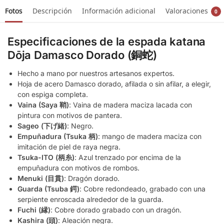
Fotos
Descripción
Información adicional
Valoraciones
0
Especificaciones de la espada katana
Dōja Damasco Dorado (銅蛇)
Hecho a mano por nuestros artesanos expertos.
Hoja de acero Damasco dorado, afilada o sin afilar, a elegir,
con espiga completa.
Vaina (Saya 鞘)
: Vaina de madera maciza lacada con
pintura con motivos de pantera.
Sageo (下げ緒)
: Negro.
Empuñadura (Tsuka 柄)
: mango de madera maciza con
imitación de piel de raya negra.
Tsuka-ITO (柄糸)
: Azul trenzado por encima de la
empuñadura con motivos de rombos.
Menuki (目貫)
: Dragón dorado.
Guarda (Tsuba 鍔)
: Cobre redondeado, grabado con una
serpiente enroscada alrededor de la guarda.
Fuchi (縁)
: Cobre dorado grabado con un dragón.
Kashira (頭)
: Aleación negra.