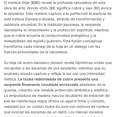
El nombre Dōja (銅蛇) revela la profunda naturaleza de esta
obra de arte, donde «Dō» (銅) significa cobre y «ja» (蛇) evoca
la serpiente. Este nombre captura a la perfección la esencia de
esta katana Damasco dorada, símbolo de transformación y
sabiduría ancestral. En la tradición japonesa, la serpiente
representa el renacimiento y la protección espiritual, mientras
que el cobre encarna la conductividad energética y la
maleabilidad del espíritu guerrero. Esta fusión conceptual
transforma cada manejo de la hoja en un diálogo con las
fuerzas primordiales de la naturaleza.
Su hoja de acero damasco dorado revela hipnóticas ondas que
recuerdan a las escamas de una serpiente, mientras que su
acabado dorado captura y refleja la luz con una intensidad
mística.
La tsuba redondeada de cobre presenta una
serpiente finamente cincelada enroscada
alrededor de la
guarda, creando una notable protección simbólica y estética.
La empuñadura de madera maciza recubierta de imitación de
piel de mantarraya negra ofrece un agarre firme y cómodo,
realzado por un cordón tsuka-ito azul con motivos de rombos
que evocan las escamas de un reptil. Los menuki dorados