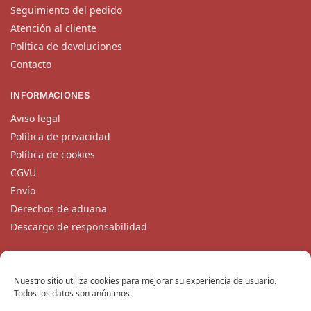
Seguimiento del pedido
Atención al cliente
Política de devoluciones
Contacto
INFORMACIONES
Aviso legal
Política de privacidad
Política de cookies
CGVU
Envío
Derechos de aduana
Descargo de responsabilidad
CONTACTO
Nuestro equipo de atención al cliente está disponible de
Nuestro sitio utiliza cookies para mejorar su experiencia de usuario.
Todos los datos son anónimos.
lunes a viernes en
contacto@katanaempire.mx
, en nuestra
página de contacto
, o por teléfono en el +33 6 10 14 34 64.