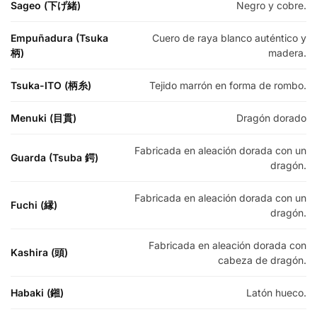
Sageo (下げ緒)
Negro y cobre.
Empuñadura (Tsuka
Cuero de raya blanco auténtico y
柄)
madera.
Tsuka-ITO (柄糸)
Tejido marrón en forma de rombo.
Menuki (目貫)
Dragón dorado
Fabricada en aleación dorada con un
Guarda (Tsuba 鍔)
dragón.
Fabricada en aleación dorada con un
Fuchi (縁)
dragón.
Fabricada en aleación dorada con
Kashira (頭)
cabeza de dragón.
Habaki (鎺)
Latón hueco.