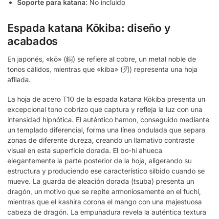
Soporte para katana
: No incluido
Espada katana Kōkiba: diseño y
acabados
En japonés, «kō» (銅) se refiere al cobre, un metal noble de
tonos cálidos, mientras que «kiba» (刃) representa una hoja
afilada.
La hoja de acero T10 de la espada katana Kōkiba presenta un
excepcional tono cobrizo que captura y refleja la luz con una
intensidad hipnótica. El auténtico hamon, conseguido mediante
un templado diferencial, forma una línea ondulada que separa
zonas de diferente dureza, creando un llamativo contraste
visual en esta superficie dorada. El bo-hi ahueca
elegantemente la parte posterior de la hoja, aligerando su
estructura y produciendo ese característico silbido cuando se
mueve. La guarda de aleación dorada (tsuba) presenta un
dragón, un motivo que se repite armoniosamente en el fuchi,
mientras que el kashira corona el mango con una majestuosa
cabeza de dragón. La empuñadura revela la auténtica textura