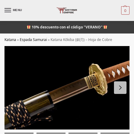
MENU
0
10% descuento
con el código "VERANO"
Katana
»
Espada Samurai
»
Katana Kōkiba (銅刃) – Hoja de Cobre