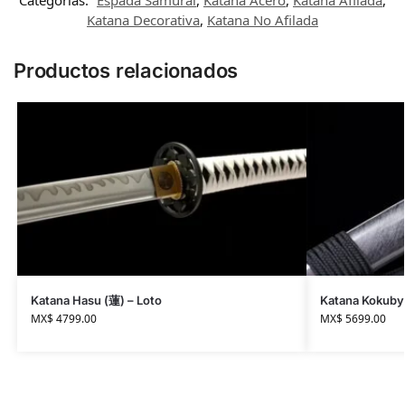
Categorías:
Espada Samurai
,
Katana Acero
,
Katana Afilada
,
Katana Decorativa
,
Katana No Afilada
Productos relacionados
Katana Hasu (蓮) – Loto
Katana Kokuby
MX$
4799.00
MX$
5699.00