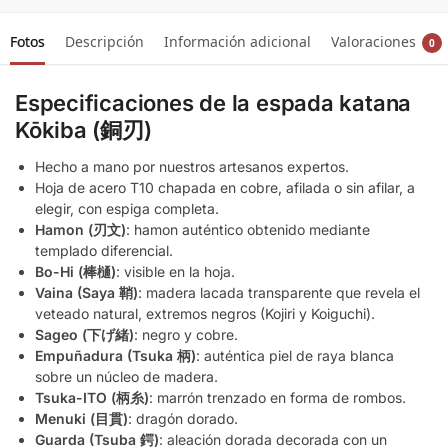
Fotos
Descripción
Información adicional
Valoraciones
0
Especificaciones de la espada katana
Kōkiba (銅刃)
Hecho a mano por nuestros artesanos expertos.
Hoja de acero T10 chapada en cobre, afilada o sin afilar, a
elegir, con espiga completa.
Hamon (刃文)
: hamon auténtico obtenido mediante
templado diferencial.
Bo-Hi (棒樋)
: visible en la hoja.
Vaina (Saya 鞘)
: madera lacada transparente que revela el
veteado natural, extremos negros (Kojiri y Koiguchi).
Sageo (下げ緒)
: negro y cobre.
Empuñadura (Tsuka 柄)
: auténtica piel de raya blanca
sobre un núcleo de madera.
Tsuka-ITO (柄糸)
: marrón trenzado en forma de rombos.
Menuki (目貫)
: dragón dorado.
Guarda (Tsuba 鍔)
: aleación dorada decorada con un