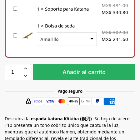
MX$
431.00
S
1
×
Soporte para Katana
MX$
344.80
o
p
1
×
Bolsa de seda
o
MX$
302.00
B
r
MX$
241.60
Amarillo
o
t
l
e
s
p
a
a
d
r
Añadir al carrito
e
a
s
K
e
a
Pago seguro
d
t
a
a
n
Descubra la
a
espada katana Kōkiba (銅刃)
. Su hoja de acero
T10 presenta un tono cobrizo único que captura la luz,
mientras que el auténtico Hamon, obtenido mediante un
templado diferencial, revela el arte tradicional de los