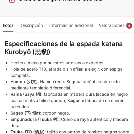
Fotos
Descripción
Información adicional
Valoraciones
0
Especificaciones de la espada katana
Kurobyō (黒豹)
Hecho a mano por nuestros artesanos expertos.
Hoja de acero T10, afilada o sin afilar, a elegir, con espiga
completa.
Hamon (刃文)
: Hamon recto Suguba auténtico obtenido
mediante templado diferencial.
Vaina (Saya 鞘)
: fabricada en madera dura lacada en negro
con un motivo felino dorado, Koiguchi fabricado en cuerno
auténtico.
Sageo (下げ緒)
: cordón negro.
Empuñadura (Tsuka 柄)
: Cuero de raya auténtico y madera
dura.
Tsuka-ITO (柄糸)
: tejido con patrón de rombos negros sobre