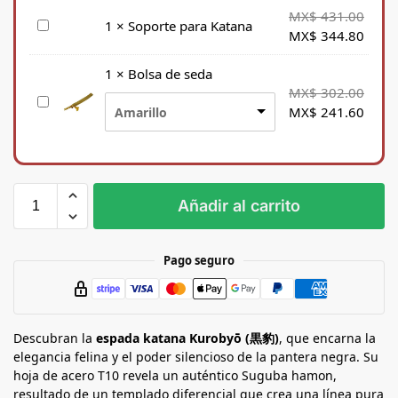
MX$
431.00
S
1
×
Soporte para Katana
MX$
344.80
o
p
1
×
Bolsa de seda
o
MX$
302.00
B
r
MX$
241.60
Amarillo
o
t
l
e
s
p
a
a
d
r
Añadir al carrito
e
a
s
K
e
a
Pago seguro
d
t
a
a
n
Descubran la
a
espada katana Kurobyō (黒豹)
, que encarna la
elegancia felina y el poder silencioso de la pantera negra. Su
hoja de acero T10 revela un auténtico Suguba hamon,
resultado de un templado diferencial que crea una línea pura