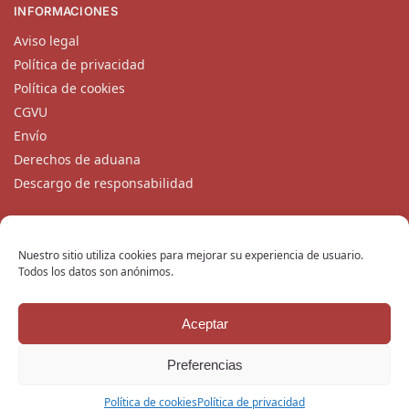
INFORMACIONES
Aviso legal
Política de privacidad
Política de cookies
CGVU
Envío
Derechos de aduana
Descargo de responsabilidad
CONTACTO
Nuestro equipo de atención al cliente está disponible de
Nuestro sitio utiliza cookies para mejorar su experiencia de usuario.
Todos los datos son anónimos.
lunes a viernes en
contacto@katanaempire.mx
, en nuestra
página de contacto
, o por teléfono en el +33 6 10 14 34 64.
Aceptar
Copyright © 2024 KatanaEmpire.mx
Todos los derechos reservados.
Preferencias
Política de cookies
Política de privacidad