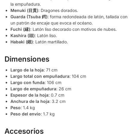
la empuñadura.
Menuki (目貫)
: Dragones dorados.
Guarda (Tsuba 鍔)
: forma redondeada de latón, tallada con
un patrón de encaje que evoca el océano.
Fuchi (縁)
: Latón liso decorado con motivos de nubes.
Kashira (頭)
: Latón liso.
Habaki (鎺)
: Latón martillado.
Dimensiones
Largo de la hoja
: 71 cm
Largo total con empuñadura
: 104 cm
Largo con funda
: 106 cm
Largo de empuñadura
: 26 cm
Espesor de la hoja
: 0.7 cm
Anchura de la hoja
: 3.2 cm
Peso
: 1.4 kg
Peso del envío
: 1.7 kg
Accesorios