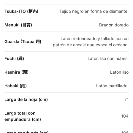
Tsuka-ITO (柄糸)
Tejido negro en forma de diamante.
Menuki (目貫)
Dragón dorado
Latón redondeado y tallado con un
Guarda (Tsuba 鍔)
patrón de encaje que evoca el océano.
Fuchi (縁)
Latón liso con nubes.
Kashira (頭)
Latón liso
Habaki (鎺)
Latón martillado.
Largo de la hoja (cm)
71
Largo total con
104
empuñadura (cm)
Largo con funda (cm)
106