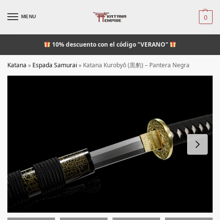
MENU
0
10% descuento
con el código "VERANO"
Katana
»
Espada Samurai
»
Katana Kurobyō (黒豹) – Pantera Negra