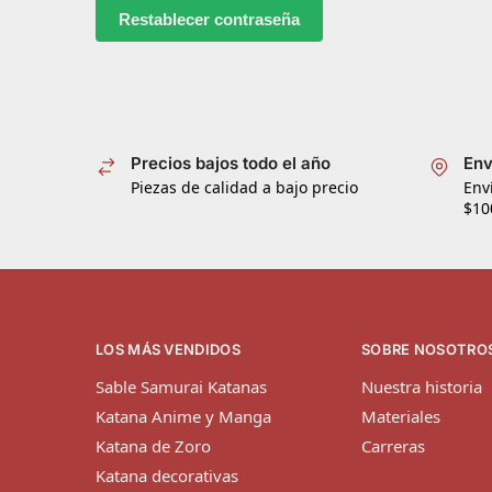
Restablecer contraseña
Precios bajos todo el año
Env
Piezas de calidad a bajo precio
Env
$10
LOS MÁS VENDIDOS
SOBRE NOSOTRO
Sable Samurai Katanas
Nuestra historia
Katana Anime y Manga
Materiales
Katana de Zoro
Carreras
Katana decorativas