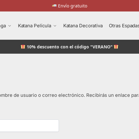
Envío gratuito
nga
Katana Película
Katana Decorativa
Otras Espada
10% descuento
con el código "VERANO"
nombre de usuario o correo electrónico. Recibirás un enlace pa