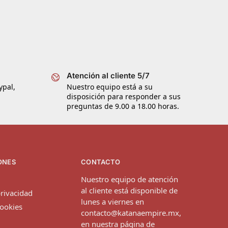
Atención al cliente 5/7
ypal,
Nuestro equipo está a su
disposición para responder a sus
preguntas de 9.00 a 18.00 horas.
ONES
CONTACTO
Nuestro equipo de atención
al cliente está disponible de
privacidad
lunes a viernes en
cookies
contacto@katanaempire.mx
,
en nuestra
página de