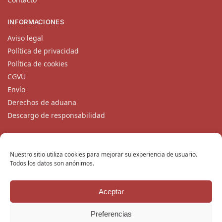
INFORMACIONES
Aviso legal
Política de privacidad
Política de cookies
CGVU
Envío
Derechos de aduana
Descargo de responsabilidad
CONTACTO
Nuestro equipo de atención al cliente está disponible de
Nuestro sitio utiliza cookies para mejorar su experiencia de usuario.
Todos los datos son anónimos.
lunes a viernes en
contacto@katanaempire.mx
, en nuestra
página de contacto
, o por teléfono en el +33 6 10 14 34 64.
Aceptar
Copyright © 2024 KatanaEmpire.mx
Todos los derechos reservados.
Preferencias