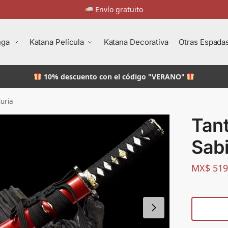
Envío gratuito
nga
Katana Película
Katana Decorativa
Otras Espada
10% descuento
con el código "VERANO"
uría
Tan
Sabi
MX$
519