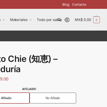
Blog
Contacto
s
Materiales
Todo por saber
MX$
0.00
0
Buscar
to Chie (知恵) –
duría
9.00
AFILADO
:
Afilado
No Afilado