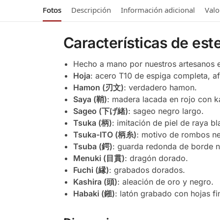
Fotos
Descripción
Información adicional
Valo
Características de es
Hecho a mano por nuestros artesanos 
Hoja
: acero T10 de espiga completa, af
Hamon (刃文)
: verdadero hamon.
Saya (鞘)
: madera lacada en rojo con 
Sageo (下げ緒)
: sageo negro largo.
Tsuka (柄)
: imitación de piel de raya bl
Tsuka-ITO (柄糸)
: motivo de rombos ne
Tsuba (鍔)
: guarda redonda de borde n
Menuki (目貫)
: dragón dorado.
Fuchi (縁)
: grabados dorados.
Kashira (頭)
: aleación de oro y negro.
Habaki (鎺)
: latón grabado con hojas fi