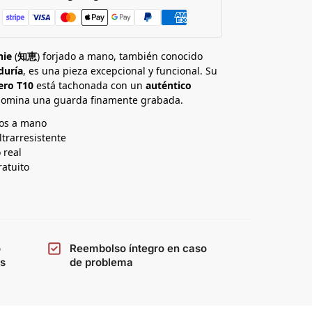
hie
(
知恵
) forjado a mano, también conocido
duría
, es una pieza excepcional y funcional. Su
ero T10
está tachonada con un
auténtico
omina una guarda finamente grabada.
os a mano
ltrarresistente
 real
ratuito
o
Reembolso íntegro en caso
os
de problema