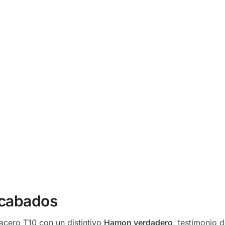
acabados
acero T10 con un distintivo
Hamon verdadero
, testimonio d