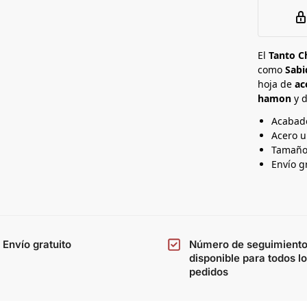
e
a
d
t
a
a
n
El
Tanto C
como
Sabi
a
hoja de
ac
hamon
y d
Acabad
Acero u
Tamaño
Envío g
Envío gratuito
Número de seguimient
disponible para todos l
pedidos