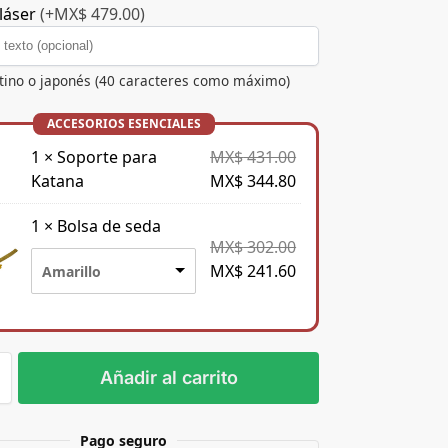
láser
(+MX$ 479.00)
atino o japonés (40 caracteres como máximo)
1
×
Soporte para
MX$
431.00
Katana
MX$
344.80
1
×
Bolsa de seda
MX$
302.00
MX$
241.60
Amarillo
Añadir al carrito
Pago seguro