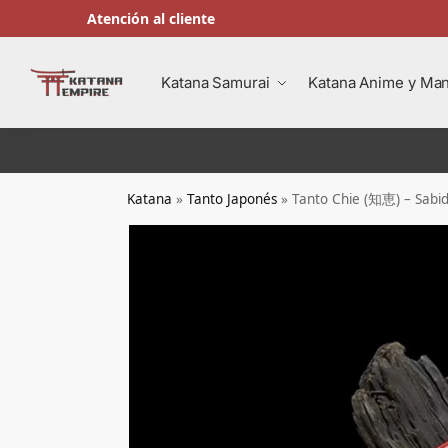
Atención al cliente
Buscar en
Katana Samurai
Katana Anime y Ma
Katana
»
Tanto Japonés
»
Tanto Chie (知恵) – Sabid