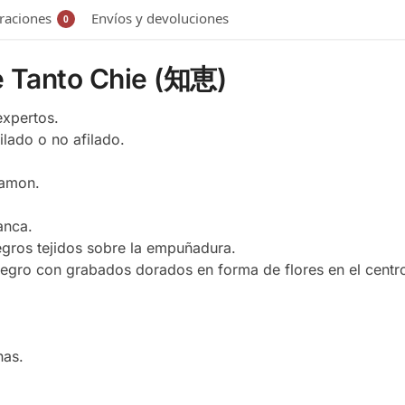
raciones
Envíos y devoluciones
0
te Tanto Chie (知恵)
expertos.
ilado o no afilado.
kamon.
anca.
gros tejidos sobre la empuñadura.
egro con grabados dorados en forma de flores en el centr
nas.