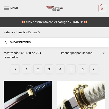
MENU
0
10% descuento
con el código "VERANO"
Katana
»
Tienda
»
Página 5
SHOW FILTERS
Mostrando 145–180 de 203
resultados
1
2
3
4
5
6