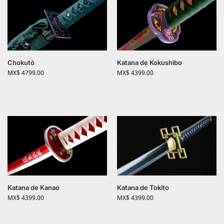
Chokutō
Katana de Kokushibo
MX$
4799.00
MX$
4399.00
Katana de Kanao
Katana de Tokito
MX$
4399.00
MX$
4399.00