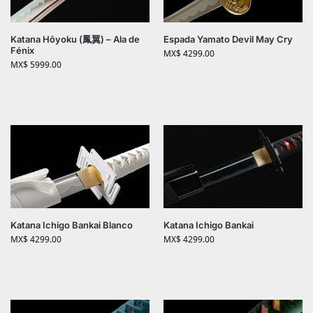
Katana Hōyoku (鳳翼) – Ala de
Espada Yamato Devil May Cry
Fénix
MX$
4299.00
MX$
5999.00
Katana Ichigo Bankai Blanco
Katana Ichigo Bankai
MX$
4299.00
MX$
4299.00