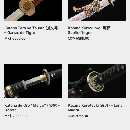
Katana Tora no Tsume (虎の爪)
Katana Kuroyume (黒夢) –
– Garras de Tigre
Sueño Negro
MX$
6699.00
MX$
6899.00
Katana de Oro “Meiyo” (名誉) –
Katana Kurotsuki (黒月) – Luna
Honor
Negra
MX$
20999.00
MX$
9399.00