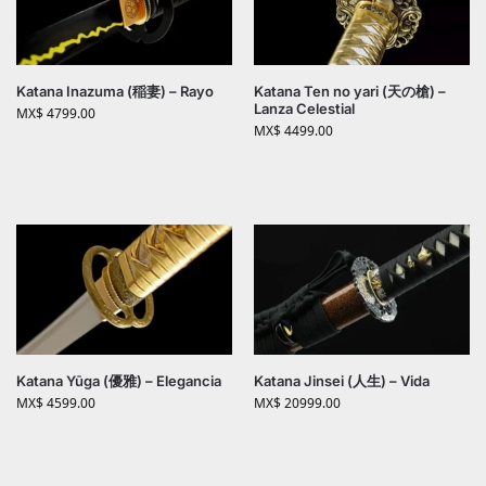
Katana Inazuma (稲妻) – Rayo
Katana Ten no yari (天の槍) –
Lanza Celestial
MX$
4799.00
MX$
4499.00
Katana Yūga (優雅) – Elegancia
Katana Jinsei (人生) – Vida
MX$
4599.00
MX$
20999.00