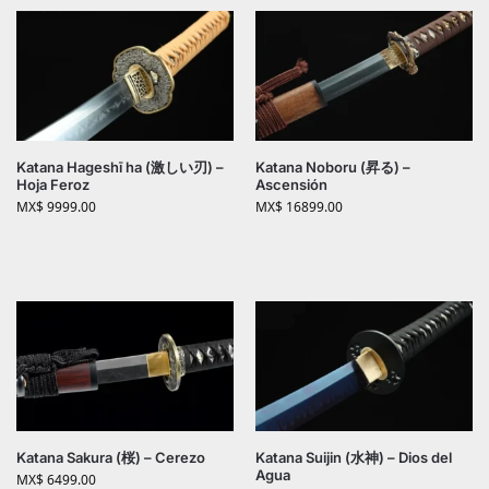
Katana Hageshī ha (激しい刃) –
Katana Noboru (昇る) –
Hoja Feroz
Ascensión
MX$
9999.00
MX$
16899.00
Katana Sakura (桜) – Cerezo
Katana Suijin (水神) – Dios del
Agua
MX$
6499.00