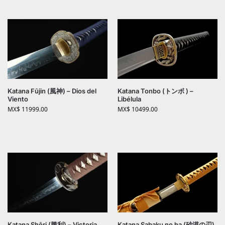
Katana Fūjin (風神) – Dios del
Katana Tonbo (トンボ ) –
Viento
Libélula
MX$
11999.00
MX$
10499.00
Katana Shōri (勝利) – Victoria
Katana Sabaku no ha (砂漠の刃)