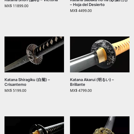
– Hoja del Desierto
MX$
11899.00
MX$
4499.00
Katana Shiragiku (白菊) –
Katana Akarui (明るい) –
Crisantemo
Brillante
MX$
5199.00
MX$
4799.00