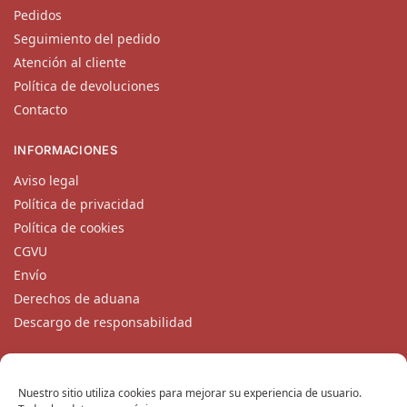
Pedidos
Seguimiento del pedido
Atención al cliente
Política de devoluciones
Contacto
INFORMACIONES
Aviso legal
Política de privacidad
Política de cookies
CGVU
Envío
Derechos de aduana
Descargo de responsabilidad
CONTACTO
Nuestro equipo de atención al cliente está disponible de
Nuestro sitio utiliza cookies para mejorar su experiencia de usuario.